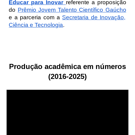
E
ducar para Inovar
referente a proposição
do
Prêmio Jovem Talento Científico Gaúcho
e a parceria com a
Secretaria de Inovação,
Ciência e Tecnologia
.
Produção acadêmica em nú
meros
(2016-2025)