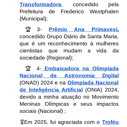
Transformadora
, concedido pela
Prefeitura de Frederico Westphalen
(Municipal);
🏆3-
Prêmio Ana Primavesi
,
concedido Grupo Diário de Santa Maria,
que é um reconhecimento à mulheres
cientistas que mudam a vida da
sociedade (Regional);
🏆 4-
Embaixadora na Olimpíada
Nacional de Astronomia Digital
(ONAD) 2024 e na
Olimpíada Nacional
de Inteligência Artificial
(ONIA) 2024,
devido a minha atuação no Movimento
Meninas Olímpicas e seus impactos
sociais (Nacional) ;
🎖️Em 202
5
, fui agraciada com o
T
rof
é
u