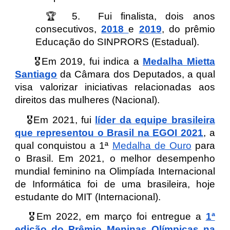
🏆
5
. Fui finalista, dois anos
consecutivos,
2018
e
2019
, do prêmio
Educação do SINPRORS (Estadual).
🎖️Em 2019, fui indica a
Medalha Mietta
Santiago
da Câmara dos Deputados, a qual
visa valorizar iniciativas relacionadas aos
direitos das mulheres (Nacional).
🎖️Em 2021, fui
líder da equipe brasileira
que representou o Brasil na EGOI 2021
, a
qual conquistou a 1ª
Medalha de Ouro
para
o Brasil. Em 2021, o melhor desempenho
mundial feminino na Olimpíada Internacional
de Informática foi de uma brasileira, hoje
estudante do MIT (Internacional).
🎖️Em 2022, em março foi entregue a
1ª
edição do Prêmio Meninas Olímpicas na