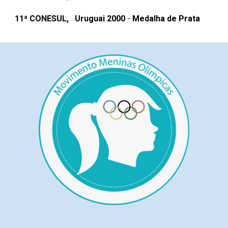
1
1
ª
CONESUL
, Uruguai 200
0
-
Medalha de Prata