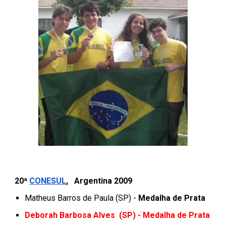
2
0
ª
CONESUL
,
Argentina
20
09
Matheus Barros de Paula (SP) -
Medalha de Prata
Deborah Barbosa Alves
(
SP
) - Medalha de
Prata