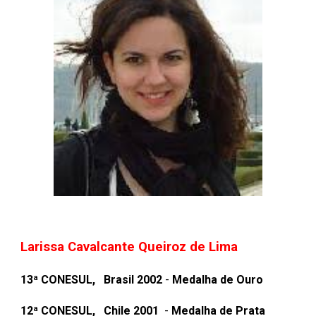
Larissa Cavalcante Queiroz de Lima
1
3
ª
CONESUL
,
Brasil
200
2
-
Medalha de Ouro
1
2
ª
CONESUL
,
Chile
200
1
-
Medalha de Prata