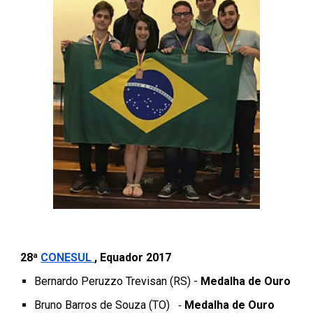
28
ª
CONESUL
,
Equador
201
7
Bernardo Peruzzo Trevisan (RS) -
Medalha de Ouro
Bruno Barros de Souza (TO)
Medalha de
Ouro
-