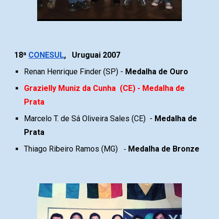
18
ª
CONESUL
,
Uruguai
200
7
Renan Henrique Finder
(SP) -
Medalha de
Ouro
Grazielly Muniz da Cunha
(
CE
) - Medalha de
Prata
Marcelo T. de Sá Oliveira Sales
(CE) -
Medalha de
Prata
Thiago Ribeiro Ramos
(
MG
)
Medalha de Bronze
-