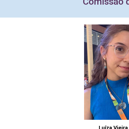
Comissão 
Luíza Vieira