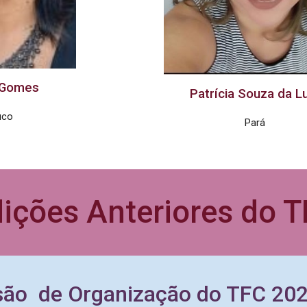
 Gomes
Patrícia
Souza da L
uco
Pará
ições Anteriores do 
ão de Organização do T
FC 20