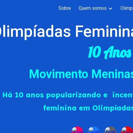
Sobre
Quem somos
Olimp
ip to main content
Skip to navigat
limpíadas
Feminin
10 Ano
Movimento Meninas
H
á 10 anos popularizando e incen
feminina em Olimpíadas