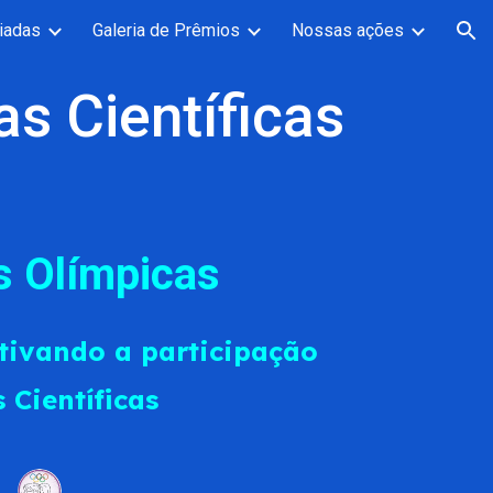
iadas
Galeria de Prêmios
Nossas ações
ion
a
s
Científicas
s
 Olímpicas
tivando a participação
 Científicas