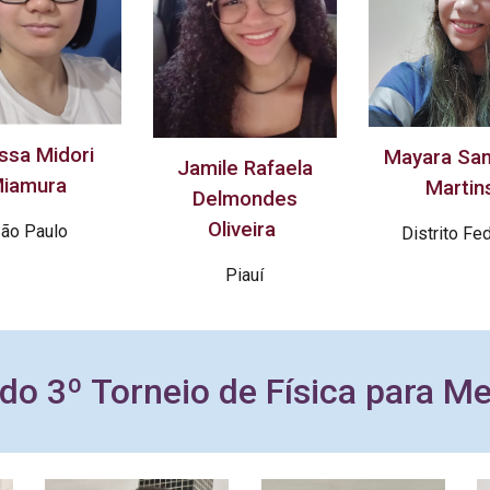
issa Midori
Mayara Sa
Jamile Rafaela
iamura
Martin
Delmondes
Oliveira
ão Paulo
Distrito Fe
Piauí
do 3º Torneio de Física para M