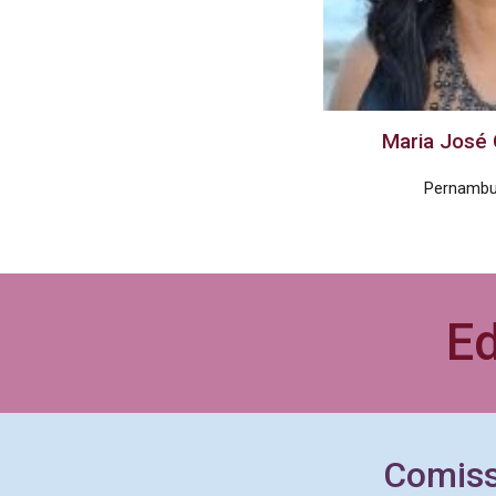
Maria José
Pernamb
Ed
Comiss