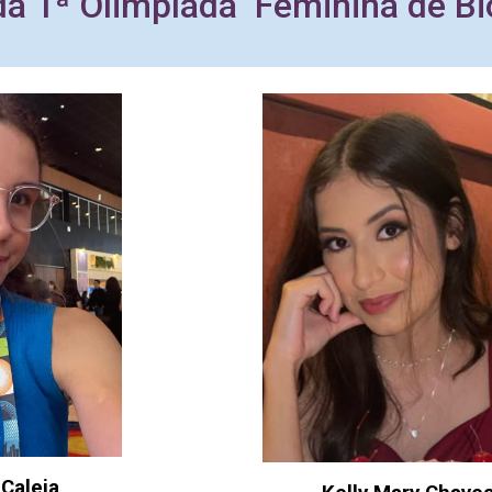
d
a
1ª
Olimpíada Feminina de Bi
 Caleia