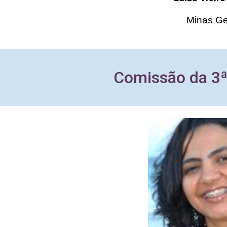
Minas Ge
Comissão d
a
3ª