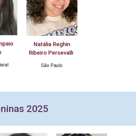
mpaio
Natália Reghin
s
Ribeiro Persevalli
deral
São Paulo
eninas 2025