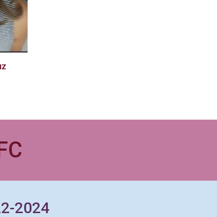
uz
TFC
22-2024