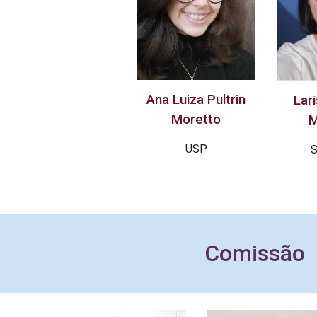
Ana Luiza Pultrin
Lar
Moretto
M
USP
S
Comissão