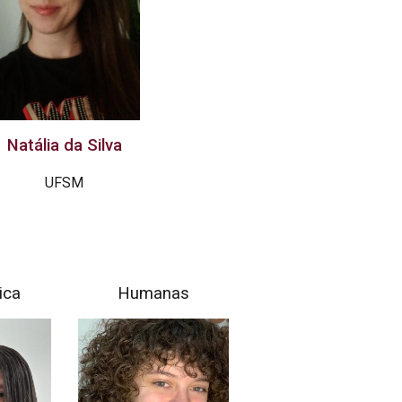
Natália da S
ilva
UFSM
ica
Humanas